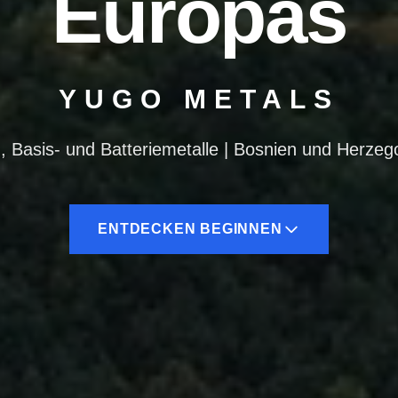
Europas
YUGO METALS
lymetallische Exploration
|
Bosnien und Herzegow
ENTDECKEN BEGINNEN