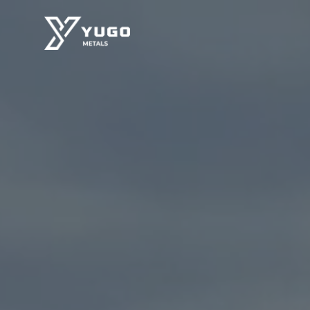
SINJAKOVO-PROJEKT
01
Gold, Antimon, Silber, Kupfer
SOČKOVAC-PROJEKT
02
Nickel, Kobalt
ČAJNIČE-PROJEKT
03
Kupfer, Gold, Silber, Zink, Blei