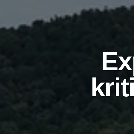
Ex
kri