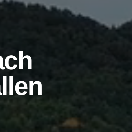
ach
llen